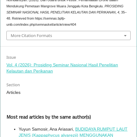
Nofridiansyah. (2026). Dari Udara untuk Pesisir: Pemanfaatan Drone dalam
Mendukung Pemetaan Mangrove Muara Jenggalu Kota Bengkulu.
PROSIDING
SEMINAR NASIONAL HASIL PENELITIAN KELAUTAN DAN PERIKANAN
,
4
, 35–
48. Retrieved from https://semnas.bpfp-
unib.com/index.php/semnaskel/article/view/404
More Citation Formats
Issue
Vol. 4 (2026): Prosiding Seminar Nasional Hasil Penelitian
Kelautan dan Perikanan
Section
Articles
Most read articles by the same author(s)
Yuyun Samosir, Ana Ariasari,
BUDIDAYA RUMPUT LAUT
JENIS (Kappaphycus alvarezii) MENGGUNAKAN