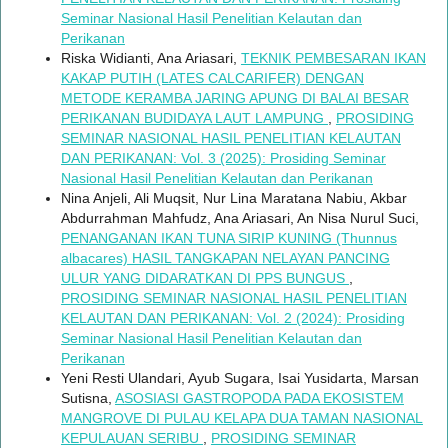
Seminar Nasional Hasil Penelitian Kelautan dan
Perikanan
Riska Widianti, Ana Ariasari,
TEKNIK PEMBESARAN IKAN
KAKAP PUTIH (LATES CALCARIFER) DENGAN
METODE KERAMBA JARING APUNG DI BALAI BESAR
PERIKANAN BUDIDAYA LAUT LAMPUNG
,
PROSIDING
SEMINAR NASIONAL HASIL PENELITIAN KELAUTAN
DAN PERIKANAN: Vol. 3 (2025): Prosiding Seminar
Nasional Hasil Penelitian Kelautan dan Perikanan
Nina Anjeli, Ali Muqsit, Nur Lina Maratana Nabiu, Akbar
Abdurrahman Mahfudz, Ana Ariasari, An Nisa Nurul Suci,
PENANGANAN IKAN TUNA SIRIP KUNING (Thunnus
albacares) HASIL TANGKAPAN NELAYAN PANCING
ULUR YANG DIDARATKAN DI PPS BUNGUS
,
PROSIDING SEMINAR NASIONAL HASIL PENELITIAN
KELAUTAN DAN PERIKANAN: Vol. 2 (2024): Prosiding
Seminar Nasional Hasil Penelitian Kelautan dan
Perikanan
Yeni Resti Ulandari, Ayub Sugara, Isai Yusidarta, Marsan
Sutisna,
ASOSIASI GASTROPODA PADA EKOSISTEM
MANGROVE DI PULAU KELAPA DUA TAMAN NASIONAL
KEPULAUAN SERIBU
,
PROSIDING SEMINAR