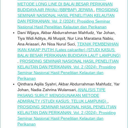
METODE LONG LINE DI BALAI BESAR PERIKANAN
BUDIDAYA AIR PAYAU (BBPBAP) JEPARA
,
PROSIDING
SEMINAR NASIONAL HASIL PENELITIAN KELAUTAN
DAN PERIKANAN: Vol. 2 (2024): Prosiding Seminar
Nasional Hasil Penelitian Kelautan dan Perikanan
Dani Wijaya, Akbar Abdurrahman Mahfudz, Yar Johan,
Tiya Widi Aditya, Ali Muqsit, Nur Lina Maratana Nabiu,
Ana Ariasari, An Nisa Nurul Suci,
TEKNIK PEMBENIHAN
IKAN KAKAP PUTIH (Lates calcarifer) (STUDI KASUS:
BALAI BESAR PERIKANAN BUDIDAYA LAUT LAMPUNG)
,
PROSIDING SEMINAR NASIONAL HASIL PENELITIAN
KELAUTAN DAN PERIKANAN: Vol. 2 (2024): Prosiding
Seminar Nasional Hasil Penelitian Kelautan dan
Perikanan
Qinthara Aqiila Syahri, Akbar Abdurrahman Mahfudz, Yar
Johan, Nadia Zahrina Wulansari,
ANALISIS TIPE
PASANG SURUT MENGGUNAKAN METODE
ADMIRALTY (STUDI KASUS: TELUK LAMPUNG)
,
PROSIDING SEMINAR NASIONAL HASIL PENELITIAN
KELAUTAN DAN PERIKANAN: Vol. 2 (2024): Prosiding
Seminar Nasional Hasil Penelitian Kelautan dan
Perikanan