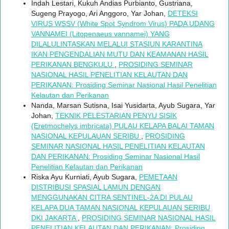
Indah Lestari, Kukuh Andias Purbianto, Gustriana,
Sugeng Prayogo, Ari Anggoro, Yar Johan,
DETEKSI
VIRUS WSSV (White Spot Syndrom Virus) PADA UDANG
VANNAMEI (Litopenaeus vannamei) YANG
DILALULINTASKAN MELALUI STASIUN KARANTINA
IKAN PENGENDALIAN MUTU DAN KEAMANAN HASIL
PERIKANAN BENGKULU
,
PROSIDING SEMINAR
NASIONAL HASIL PENELITIAN KELAUTAN DAN
PERIKANAN: Prosiding Seminar Nasional Hasil Penelitian
Kelautan dan Perikanan
Nanda, Marsan Sutisna, Isai Yusidarta, Ayub Sugara, Yar
Johan,
TEKNIK PELESTARIAN PENYU SISIK
(Eretmochelys imbricata) PULAU KELAPA BALAI TAMAN
NASIONAL KEPULAUAN SERIBU
,
PROSIDING
SEMINAR NASIONAL HASIL PENELITIAN KELAUTAN
DAN PERIKANAN: Prosiding Seminar Nasional Hasil
Penelitian Kelautan dan Perikanan
Riska Ayu Kurniati, Ayub Sugara,
PEMETAAN
DISTRIBUSI SPASIAL LAMUN DENGAN
MENGGUNAKAN CITRA SENTINEL-2A DI PULAU
KELAPA DUA TAMAN NASIONAL KEPULAUAN SERIBU
DKI JAKARTA
,
PROSIDING SEMINAR NASIONAL HASIL
PENELITIAN KELAUTAN DAN PERIKANAN: Prosiding