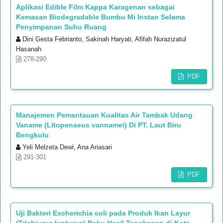
Aplikasi Edible Film Kappa Karagenan sebagai
Kemasan Biodegradable Bumbu Mi Instan Selama
Penyimpanan Suhu Ruang
Dini Gesta Febrianto, Sakinah Haryati, Afifah Nurazizatul
Hasanah
278-290
PDF
Manajemen Pemantauan Kualitas Air Tambak Udang
Vaname (Litopenaeus vannamei) Di PT. Laut Biru
Bengkulu
Yeli Melzeta Dewi, Ana Ariasari
291-301
PDF
Uji Bakteri Escherichia coli pada Produk Ikan Layur
(Trichiurus lepturus) Beku Hasil Tangkapan di Kota