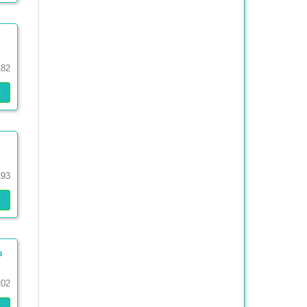
182
F
193
F
p
202