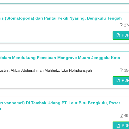
tis (Stomatopoda) dari Pantai Pekik Nyaring, Bengkulu Tengah
27
PD
ne dalam Mendukung Pemetaan Mangrove Muara Jenggalu Kota
Agustini, Akbar Abdurrahman Mahfudz, Eko Nofridiansyah
35
PD
 vannamei) Di Tambak Udang PT. Laut Biru Bengkulu, Pasar
a
49
PD