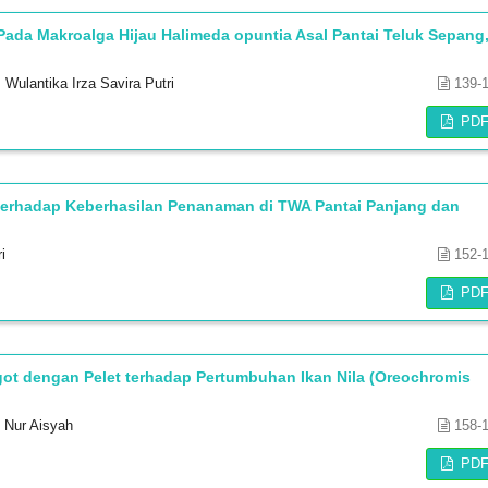
Pada Makroalga Hijau Halimeda opuntia Asal Pantai Teluk Sepang
 Wulantika Irza Savira Putri
139-
PD
terhadap Keberhasilan Penanaman di TWA Pantai Panjang dan
i
152-
PD
t dengan Pelet terhadap Pertumbuhan Ikan Nila (Oreochromis
i Nur Aisyah
158-
PD