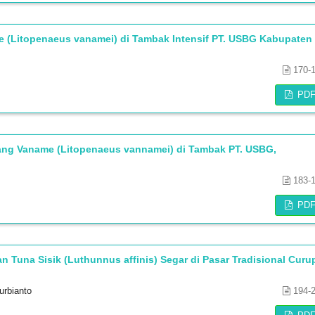
(Litopenaeus vanamei) di Tambak Intensif PT. USBG Kabupaten
170-
PD
ang Vaname (Litopenaeus vannamei) di Tambak PT. USBG,
183-
PD
 Tuna Sisik (Luthunnus affinis) Segar di Pasar Tradisional Curu
urbianto
194-