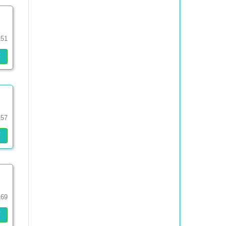
,
151
F
157
F
169
F