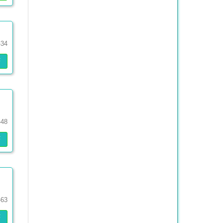
-34
F
-48
F
-63
F