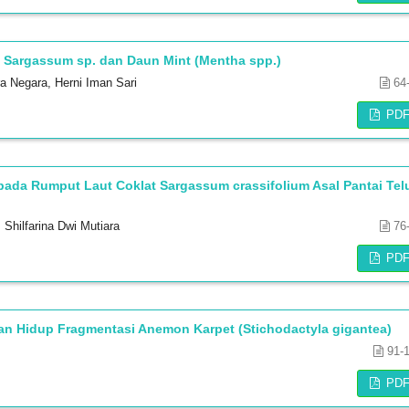
 Sargassum sp. dan Daun Mint (Mentha spp.)
ra Negara, Herni Iman Sari
64
PD
pada Rumput Laut Coklat Sargassum crassifolium Asal Pantai Tel
 Shilfarina Dwi Mutiara
76
PD
n Hidup Fragmentasi Anemon Karpet (Stichodactyla gigantea)
91-
PD