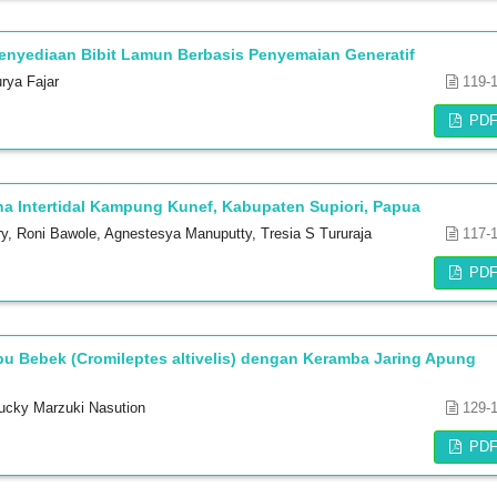
Penyediaan Bibit Lamun Berbasis Penyemaian Generatif
urya Fajar
119-
PD
 Intertidal Kampung Kunef, Kabupaten Supiori, Papua
y, Roni Bawole, Agnestesya Manuputty, Tresia S Tururaja
117-
PD
u Bebek (Cromileptes altivelis) dengan Keramba Jaring Apung
Lucky Marzuki Nasution
129-
PD