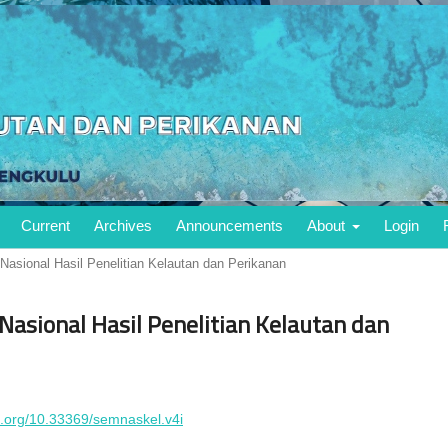
Current
Archives
Announcements
About
Login
 Nasional Hasil Penelitian Kelautan dan Perikanan
 Nasional Hasil Penelitian Kelautan dan
oi.org/10.33369/semnaskel.v4i