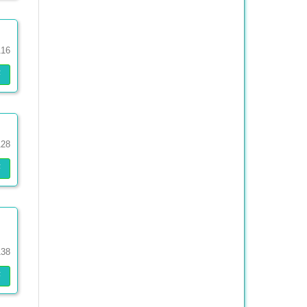
116
F
128
F
138
F