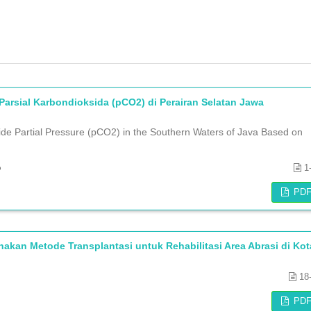
 Parsial Karbondioksida (pCO2) di Perairan Selatan Jawa
ide Partial Pressure (pCO2) in the Southern Waters of Java Based on
o
1
PD
an Metode Transplantasi untuk Rehabilitasi Area Abrasi di Kot
18
PD