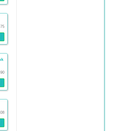
-75
F
uk
-90
F
108
F