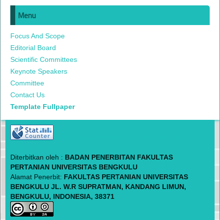
Menu
Focus And Scope
Editorial Board
Scientific Committees
Keynote Speakers
Committee
Contact Us
Template Fullpaper
PROSIDING SEMNAS KELAUTAN DAN
PERIKANAN
Diterbitkan oleh :
BADAN PENERBITAN FAKULTAS
PERTANIAN UNIVERSITAS BENGKULU
Alamat Penerbit:
FAKULTAS PERTANIAN UNIVERSITAS
BENGKULU JL. W.R SUPRATMAN, KANDANG LIMUN,
BENGKULU, INDONESIA, 38371